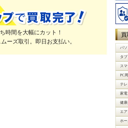
ち時間を大幅にカット！
買
スムーズ取引。即日お支払い。
パソ
タブ
スマ
PC
テレ
家電
健康
エア
ホー