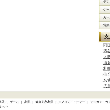
デジ
ゲー
カー
電動
支
両
四
大
博
札
仙
名
広
機器
ゲーム
家電
健康美容家電
エアコン・ヒーター
デジカメ・カ
レット