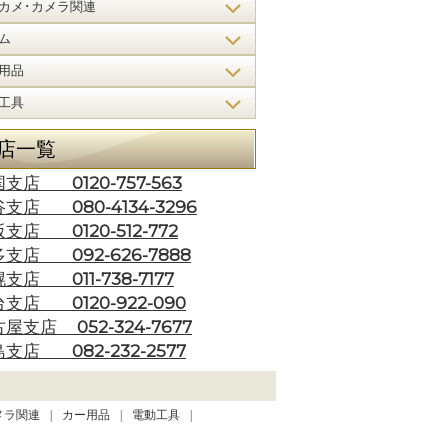
カメ･カメラ関連
ム
用品
工具
店一覧
0120-757-563
国支店
080-4134-3296
谷支店
0120-512-772
阪支店
092-626-7888
多支店
011-738-7177
幌支店
0120-922-090
台支店
052-324-7677
古屋支店
082-232-2577
島支店
メラ関連
カー用品
電動工具