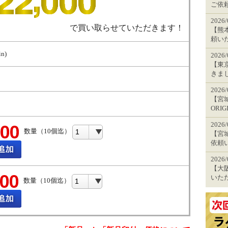
ご依
2026
で買い取らせていただきます！
【熊本
頼い
n)
2026
【東
きま
2026
【宮城
ORI
2026
数量（10個迄）
【宮城
依頼
2026
【大阪
いた
数量（10個迄）