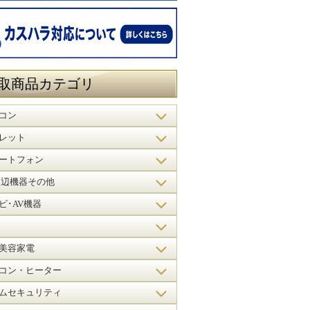
取商品カテゴリ
コン
レット
ートフォン
周辺機器その他
ビ･AV機器
美容家電
コン・ヒーター
ムセキュリティ