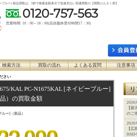
75KAL [ネイビーブルー] 新品買取は、5秒で検索金額表示で迅速支払い高価買取の【買取けんさく君】
0120-757-563
営業時間 10：00～18：00(店頭最終受付時間17：30)
検索方法
買取の流れ
よくある質問
注意事項
ださい
1675/KAL PC-N1675KAL [ネイビーブルー]
リ
品）の買取金額
2026
【新潟
のご
イビーブルー]（新品）
2026
【広島
HAD