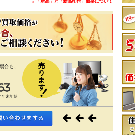
» 「新品」と「新品印付」価格について
場合も、
63
／年末年始