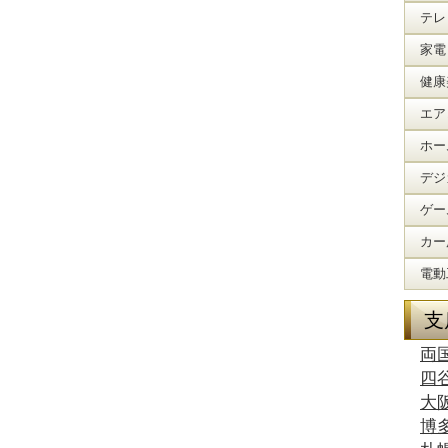
テレ
家電
健康
エア
ホー
デジ
ゲー
カー
電動
支
両
四
大
博