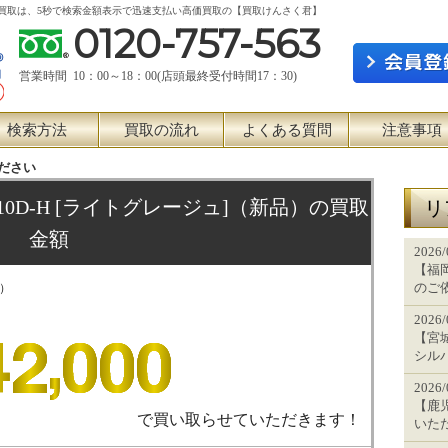
ュ] 新品買取は、5秒で検索金額表示で迅速支払い高価買取の【買取けんさく君】
0120-757-563
営業時間 10：00～18：00(店頭最終受付時間17：30)
検索方法
買取の流れ
よくある質問
注意事項
ださい
710D-H [ライトグレージュ]（新品）の買取
リ
金額
2026
【福岡
のご
品）
2026
【宮城
シル
2026
【鹿児
で買い取らせていただきます！
いた