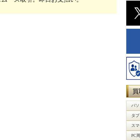
買
パソ
タブ
スマ
PC