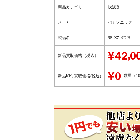
商品カテゴリー
炊飯器
メーカー
パナソニック
製品名
SR-X710D-H
新品買取価格（税込）
数量（1
新品印付買取価格(税込)