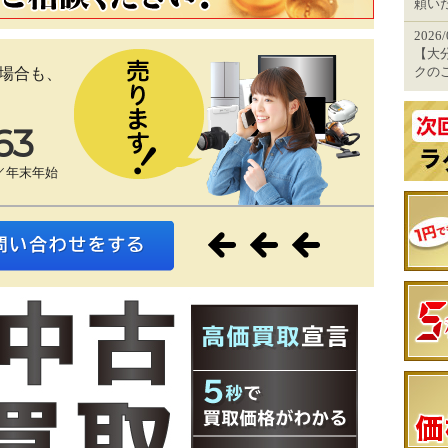
頼い
2026
【大分
クの
場合も、
63
／年末年始