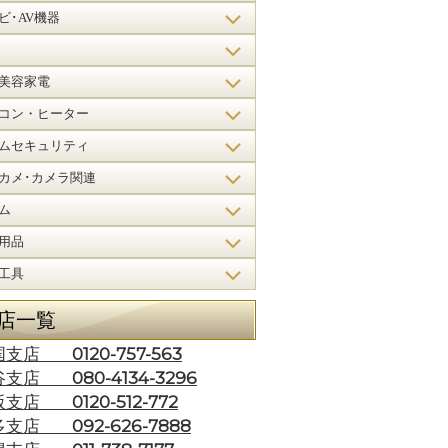
ビ･AV機器
美容家電
コン・ヒーター
ムセキュリティ
カメ･カメラ関連
ム
用品
工具
店一覧
0120-757-563
国支店
080-4134-3296
谷支店
0120-512-772
阪支店
092-626-7888
多支店