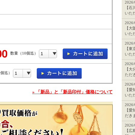
2026
【石川
いた
2026
【大阪
いた
2026
【東京
数量（10個迄）
いた
2026
【大分
0個迄）
ただ
2026
【愛知
» 「新品」と「新品印付」価格について
いた
2026
【愛知
だき
2026
【広