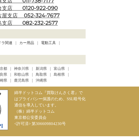
011-738-7177
幌支店
0120-922-090
台支店
052-324-7677
古屋支店
082-232-2577
島支店
メラ関連
カー用品
電動工具
京都
神奈川県
新潟県
富山県
良県
和歌山県
鳥取県
島根県
崎県
鹿児島県
沖縄県
綿半ドットコム『買取けんさく君』で
はプライバシー保護のため、SSL暗号化
通信を導入しています。
（株）綿半ドットコム
東京都公安委員会
<許可済> 第306609804230号