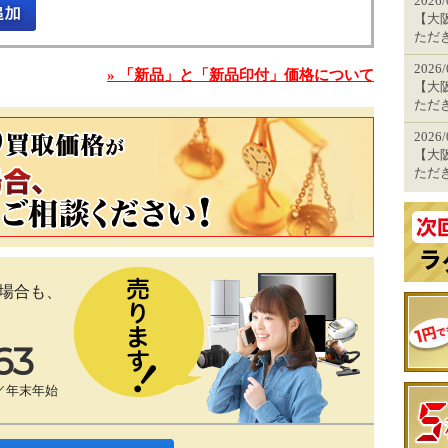
2026
【大阪
ただ
2026
» 「新品」と「新品印付」価格について
【大阪
ただ
2026
【大阪
ただ
場合も、
63
／年末年始