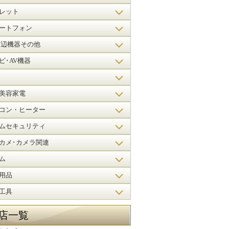
レット
ートフォン
周辺機器その他
ビ･AV機器
美容家電
コン・ヒーター
ムセキュリティ
カメ･カメラ関連
ム
用品
工具
店一覧