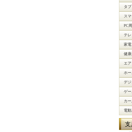
タブ
スマ
PC
テレ
家電
健康
エア
ホー
デジ
ゲー
カー
電動
支