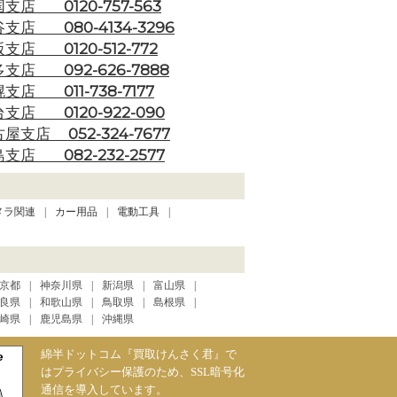
0120-757-563
国支店
080-4134-3296
谷支店
0120-512-772
阪支店
092-626-7888
多支店
011-738-7177
幌支店
0120-922-090
台支店
052-324-7677
古屋支店
082-232-2577
島支店
メラ関連
カー用品
電動工具
京都
神奈川県
新潟県
富山県
良県
和歌山県
鳥取県
島根県
崎県
鹿児島県
沖縄県
綿半ドットコム『買取けんさく君』で
はプライバシー保護のため、SSL暗号化
通信を導入しています。