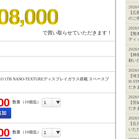
2026
【広島
のご
2026
で買い取らせていただきます！
【熊本
ディ
2026
【神奈
頼い
2026
【埼玉
D PRO 1TB NANO-TEXTUREディスプレイガラス搭載 スペースブ
IS 
だき
2026
数量（10個迄）
【茨
だき
2026
【石川
いた
数量（10個迄）