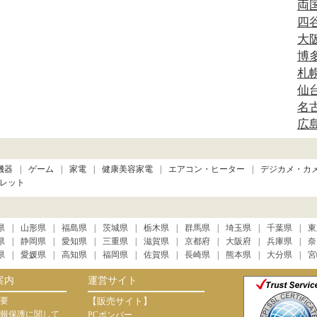
両
四
大
博
札
仙
名
広
機器
ゲーム
家電
健康美容家電
エアコン・ヒーター
デジカメ・カ
レット
県
山形県
福島県
茨城県
栃木県
群馬県
埼玉県
千葉県
東
県
静岡県
愛知県
三重県
滋賀県
京都府
大阪府
兵庫県
奈
県
愛媛県
高知県
福岡県
佐賀県
長崎県
熊本県
大分県
宮
案内
運営サイト
要
【販売サイト】
報保護に関して
PCボンバー