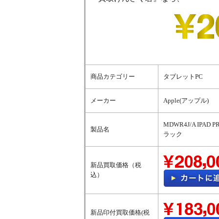
商品カテゴリー
タブレットPC
メーカー
Apple(アップル)
MDWR4J/A IPA
製品名
ラック
新品買取価格（税
込）
新品印付買取価格(税