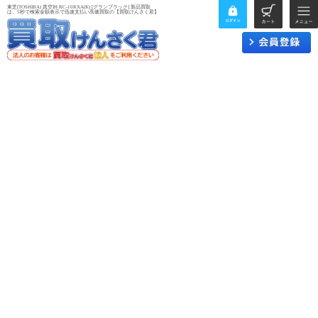
東芝(TOSHIBA) 真空IH RC-10RXA(K) [グランブラック] 新品買取
は、5秒で検索金額表示で迅速支払い高価買取の【買取けんさく君】