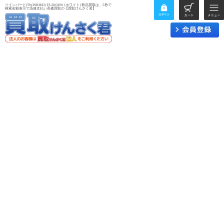
ツインバード(TWINBIRD) TS-D038W [ホワイト] 新品買取は、5秒で
検索金額表示で迅速支払い高価買取の【買取けんさく君】