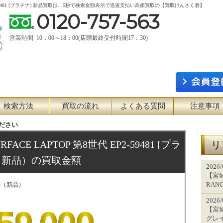
世代 EP2-59481 [プラチナ] 新品買取は、5秒で検索金額表示で迅速支払い高価買取の【買取けんさく君】
0120-757-563
営業時間 10：00～18：00(店頭最終受付時間17：30)
検索方法
買取の流れ
よくある質問
注意事項
ださい
RFACE LAPTOP 第8世代 EP2-59481 [プラ
リ
（新品）の買取金額
2026
【宮城
RAN
チナ]（新品）
2026
【宮城
グレ