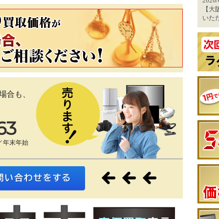
2026
【大阪
いた
場合も、
63
／年末年始