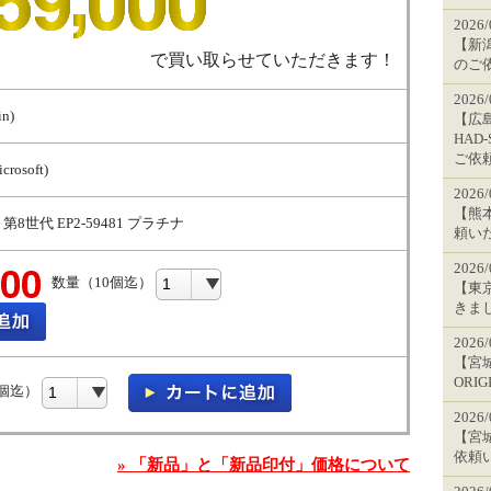
2026
【新潟
で買い取らせていただきます！
のご
2026
n)
【広島
HAD
ご依
osoft)
2026
【熊本
P 第8世代 EP2-59481 プラチナ
頼い
2026
数量（10個迄）
【東
きま
2026
【宮城
ORI
0個迄）
2026
【宮城
依頼
» 「新品」と「新品印付」価格について