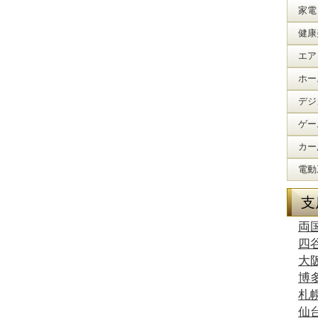
家電
健康
エア
ホー
デジ
ゲー
カー
電動
支
両
四
大
博
札
仙