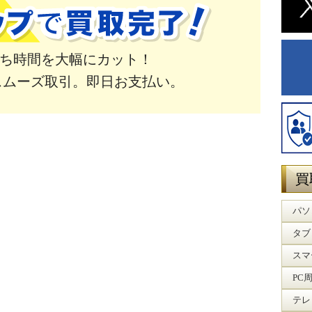
ち時間を大幅にカット！
スムーズ取引。即日お支払い。
買
パソ
タブ
スマ
PC
テレ