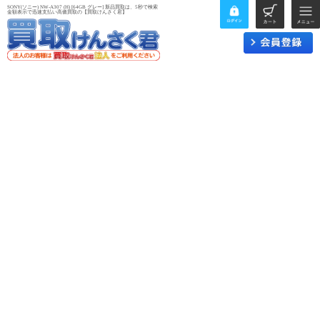
SONY(ソニー) NW-A307 (H) [64GB グレー] 新品買取は、5秒で検索
金額表示で迅速支払い高価買取の【買取けんさく君】