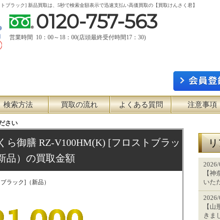
(K) [フロストブラック] 新品買取は、5秒で検索金額表示で迅速支払い高価買取の【買取けんさく君】
0120-757-563
営業時間 10：00～18：00(店頭最終受付時間17：30)
検索方法
買取の流れ
よくある質問
注意事項
ださい
くら御膳 RZ-V100HM(K) [フロストブラッ
リ
（新品）の買取金額
2026
【神奈
いた
ストブラック]（新品）
2026
【山
きま