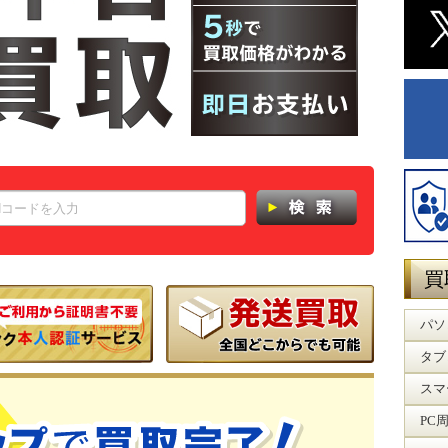
買
パソ
タブ
スマ
PC