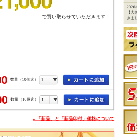
2026
【大
で買い取らせていただきます！
きま
数量（10個迄）
数量（10個迄）
» 「新品」と「新品印付」価格について