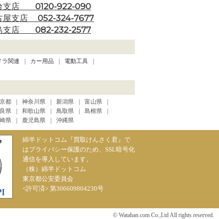
0120-922-090
台支店
052-324-7677
古屋支店
082-232-2577
島支店
メラ関連
カー用品
電動工具
京都
神奈川県
新潟県
富山県
良県
和歌山県
鳥取県
島根県
崎県
鹿児島県
沖縄県
綿半ドットコム『買取けんさく君』で
はプライバシー保護のため、SSL暗号化
通信を導入しています。
（株）綿半ドットコム
東京都公安委員会
<許可済> 第306609804230号
© Watahan.com Co.,Ltd All rights reserved.