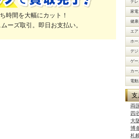
テレ
家電
ち時間を大幅にカット！
健康
スムーズ取引。即日お支払い。
エア
ホー
デジ
ゲー
カー
電動
支
両
四
大
博
札