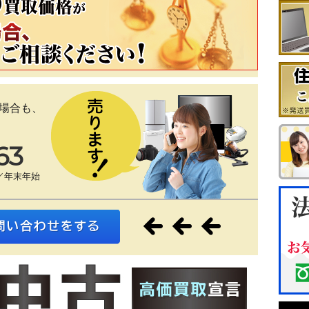
場合も、
63
／年末年始