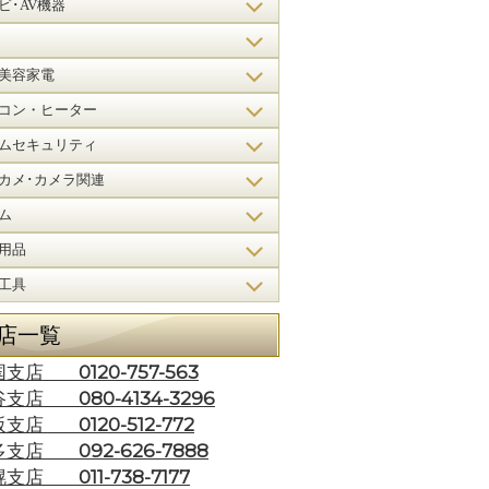
ビ･AV機器
美容家電
コン・ヒーター
ムセキュリティ
カメ･カメラ関連
ム
用品
工具
店一覧
0120-757-563
国支店
080-4134-3296
谷支店
0120-512-772
阪支店
092-626-7888
多支店
011-738-7177
幌支店