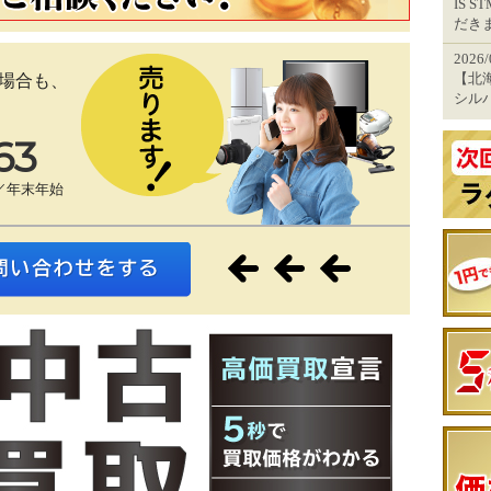
IS 
だき
2026
【北海
場合も、
シル
63
／年末年始