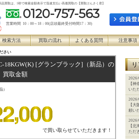
ンブラック] 新品買取は、5秒で検索金額表示で迅速支払い高価買取の【買取けんさく君】
0120-757-563
営業時間 10：00～18：00(店頭最終受付時間17：30)
検索方法
買取の流れ
よくある質問
注意事項
ださい
RC-18KGW(K) [グランブラック]（新品）の
リ
買取金額
2026
【神奈
いた
新品）
2026
【大阪
頼い
2026
【北海
で買い取らせていただきます！
ただ