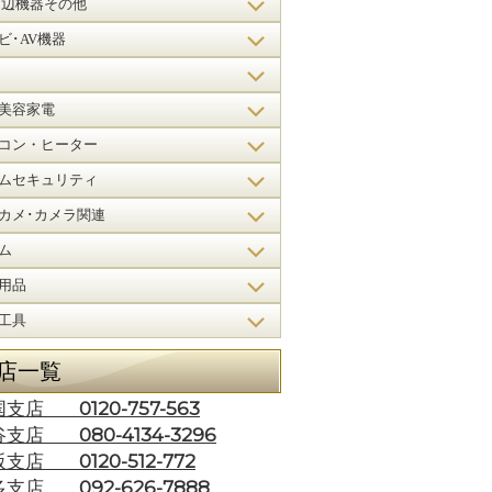
周辺機器その他
ビ･AV機器
美容家電
コン・ヒーター
ムセキュリティ
カメ･カメラ関連
ム
用品
工具
店一覧
0120-757-563
国支店
080-4134-3296
谷支店
0120-512-772
阪支店
092-626-7888
多支店