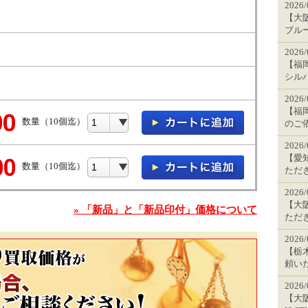
2026
【大阪
ブル
2026
【福岡
シル
2026
【福岡
数量（10個迄）
のご
2026
【愛
数量（10個迄）
ただ
2026
【大阪
» 「新品」と「新品印付」価格について
ただ
2026
【栃木
頼い
2026
【大阪