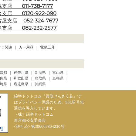
011-738-7177
幌支店
0120-922-090
台支店
052-324-7677
古屋支店
082-232-2577
島支店
メラ関連
カー用品
電動工具
京都
神奈川県
新潟県
富山県
良県
和歌山県
鳥取県
島根県
崎県
鹿児島県
沖縄県
綿半ドットコム『買取けんさく君』で
はプライバシー保護のため、SSL暗号化
通信を導入しています。
（株）綿半ドットコム
東京都公安委員会
<許可済> 第306609804230号