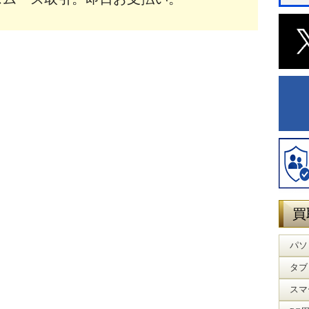
買
パソ
タブ
スマ