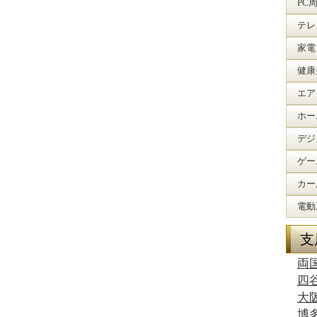
PC
テレ
家電
健康
エア
ホー
デジ
ゲー
カー
電動
支
両
四
大
博