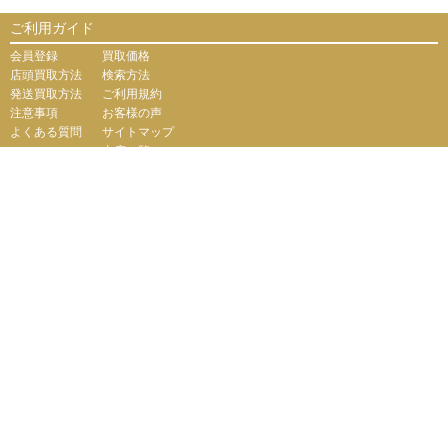
ご利用ガイド
会員登録
買取価格
店頭買取方法
検索方法
発送買取方法
ご利用規約
注意事項
お客様の声
よくある質問
サイトマップ
支店一覧
会社案内
会社概要
個人情報保護に関して
お問い合わせ
運営サイト
【販売サイト】
PCボンバー
綿半ドットコム『買取けんさく君』ではプライバシー保護
のため、SSL暗号化通信を導入しています。
（株）綿半ドットコム
東京都公安委員会
<許可済> 第306609804230号