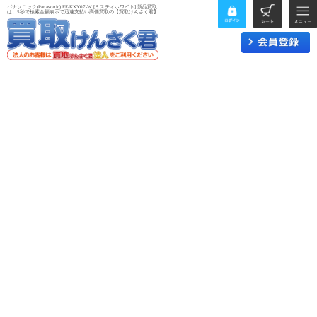
パナソニック(Panasonic) FE-KXY07-W [ミスティホワイト] 新品買取
は、5秒で検索金額表示で迅速支払い高価買取の【買取けんさく君】