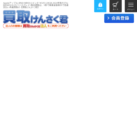
Apple(アップル) IPAD MINI 8.3インチ WI-FI 128GB 2024年秋モデル
MXN63J/A [スペースグレイ] 新品買取は、5秒で検索金額表示で迅速
支払い高価買取の【買取けんさく君】