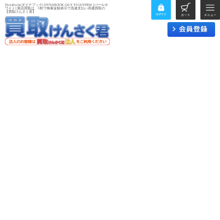
Dynabook(ダイナブック) DYNABOOK G6/Y P1G6YPBW [パールホ
ワイト] 新品買取は、5秒で検索金額表示で迅速支払い高価買取の
【買取けんさく君】