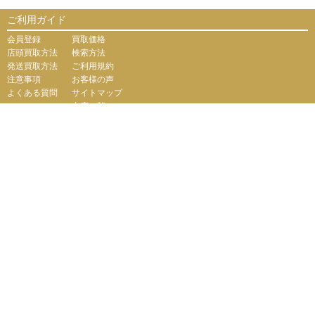
ご利用ガイド
会員登録
買取価格
店頭買取方法
検索方法
発送買取方法
ご利用規約
注意事項
お客様の声
よくある質問
サイトマップ
支店一覧
会社案内
会社概要
個人情報保護に関して
お問い合わせ
運営サイト
【販売サイト】
PCボンバー
綿半ドットコム『買取けんさく君』ではプライバシー保護
のため、SSL暗号化通信を導入しています。
（株）綿半ドットコム
東京都公安委員会
<許可済> 第306609804230号