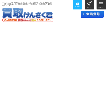
パナソニック(Panasonic) エオリア CS-225DJR-W [クリスタルホワイ
ト] 新品買取は、5秒で検索金額表示で迅速支払い高価買取の【買取
けんさく君】