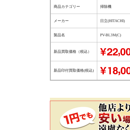
商品カテゴリー
掃除機
メーカー
日立(HITACHI)
製品名
PV-BL3M(C)
新品買取価格（税込）
新品印付買取価格(税込)