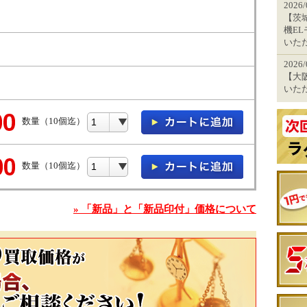
2026
【茨城
機EL
いた
2026
【大阪
いた
数量（10個迄）
数量（10個迄）
» 「新品」と「新品印付」価格について