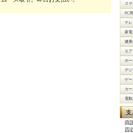
スマ
PC
テレ
家電
健康
エア
ホー
デジ
ゲー
カー
電動
支
両
四