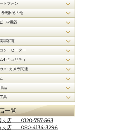
ートフォン
周辺機器その他
ビ･AV機器
美容家電
コン・ヒーター
ムセキュリティ
カメ･カメラ関連
ム
用品
工具
店一覧
0120-757-563
国支店
080-4134-3296
谷支店