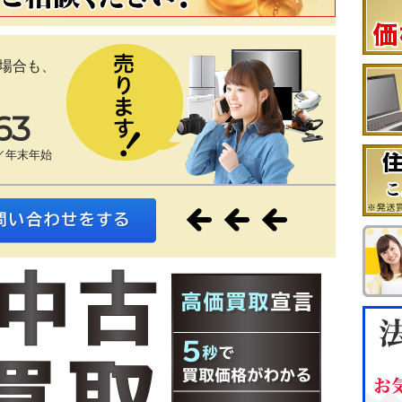
場合も、
63
／年末年始