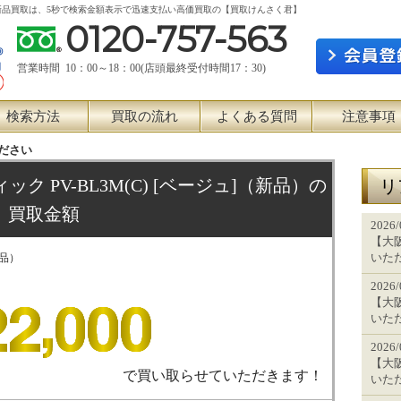
[ベージュ] 新品買取は、5秒で検索金額表示で迅速支払い高価買取の【買取けんさく君】
0120-757-563
営業時間 10：00～18：00(店頭最終受付時間17：30)
検索方法
買取の流れ
よくある質問
注意事項
ださい
ィック PV-BL3M(C) [ベージュ]（新品）の
リ
買取金額
2026
【大阪
いた
新品）
2026
【大阪
いた
2026
【大阪
で買い取らせていただきます！
いた