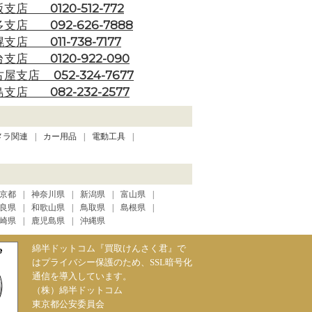
0120-512-772
阪支店
092-626-7888
多支店
011-738-7177
幌支店
0120-922-090
台支店
052-324-7677
古屋支店
082-232-2577
島支店
メラ関連
カー用品
電動工具
京都
神奈川県
新潟県
富山県
良県
和歌山県
鳥取県
島根県
崎県
鹿児島県
沖縄県
綿半ドットコム『買取けんさく君』で
はプライバシー保護のため、SSL暗号化
通信を導入しています。
（株）綿半ドットコム
東京都公安委員会