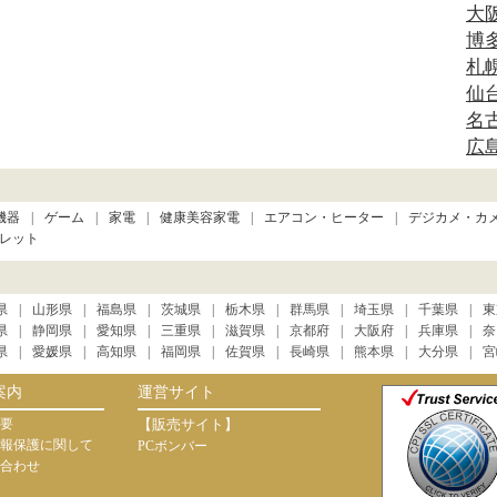
大
博
札
仙
名
広
機器
ゲーム
家電
健康美容家電
エアコン・ヒーター
デジカメ・カ
レット
県
山形県
福島県
茨城県
栃木県
群馬県
埼玉県
千葉県
東
県
静岡県
愛知県
三重県
滋賀県
京都府
大阪府
兵庫県
奈
県
愛媛県
高知県
福岡県
佐賀県
長崎県
熊本県
大分県
宮
案内
運営サイト
要
【販売サイト】
報保護に関して
PCボンバー
合わせ