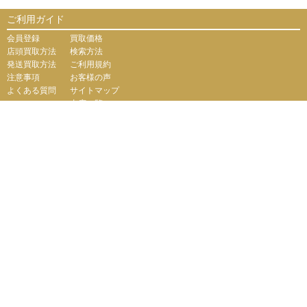
ご利用ガイド
会員登録
買取価格
店頭買取方法
検索方法
発送買取方法
ご利用規約
注意事項
お客様の声
よくある質問
サイトマップ
支店一覧
会社案内
会社概要
個人情報保護に関して
お問い合わせ
運営サイト
【販売サイト】
PCボンバー
綿半ドットコム『買取けんさく君』ではプライバシー保護
のため、SSL暗号化通信を導入しています。
（株）綿半ドットコム
東京都公安委員会
<許可済> 第306609804230号