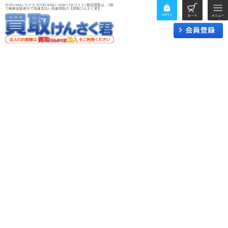
TOTO KMシリーズ TCF8CKM11 #NW1 [ホワイト] 新品買取は、5秒
で検索金額表示で迅速支払い高価買取の【買取けんさく君】